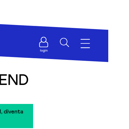
login
IEND
, diventa