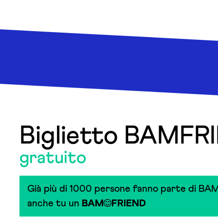
Biglietto BAMFR
gratuito
Già più di 1000 persone fanno parte di BAM
anche tu un
BAM
FRIEND