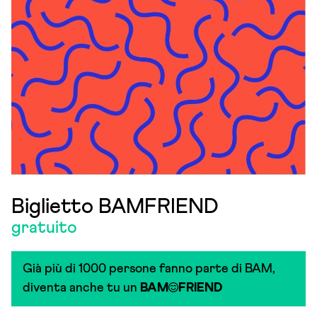
Biglietto BAMFRIEND
gratuito
Già più di 1000 persone fanno parte di BAM,
diventa anche tu un
BAM
FRIEND