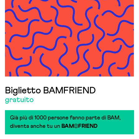
Biglietto BAMFRIEND
gratuito
Già più di 1000 persone fanno parte di BAM,
diventa anche tu un
BAM
FRIEND