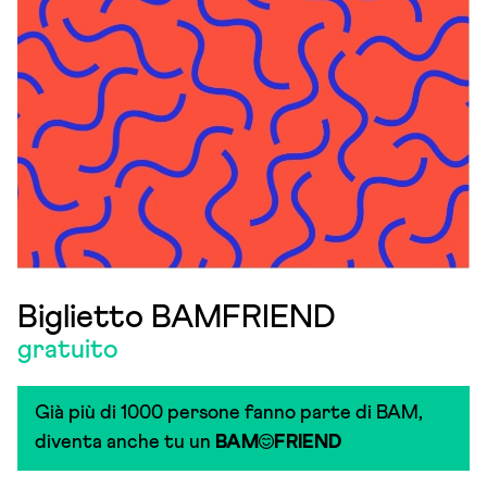
Biglietto BAMFRIEND
gratuito
Già più di 1000 persone fanno parte di BAM,
diventa anche tu un
BAM
FRIEND