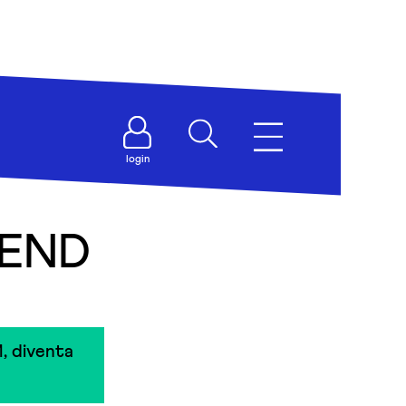
login
IEND
, diventa