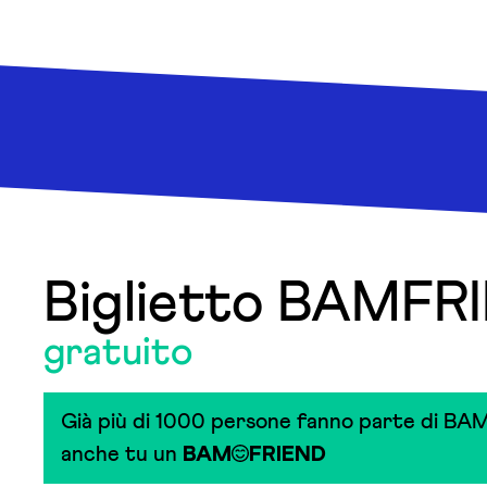
Biglietto BAMFR
gratuito
Già più di 1000 persone fanno parte di BAM
anche tu un
BAM
FRIEND