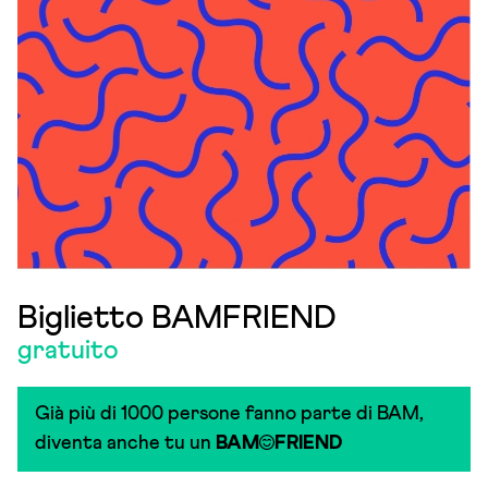
Biglietto BAMFRIEND
gratuito
Già più di 1000 persone fanno parte di BAM,
diventa anche tu un
BAM
FRIEND