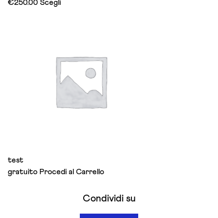
This
€
250.00
Scegli
product
has
multiple
variants.
The
options
may
be
chosen
on
the
product
page
test
gratuito
Procedi al Carrello
Condividi su