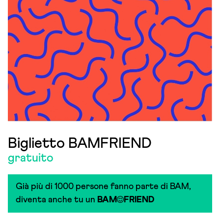
Biglietto BAMFRIEND
gratuito
Già più di 1000 persone fanno parte di BAM,
diventa anche tu un
BAM
FRIEND