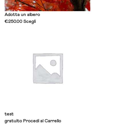
Adotta un albero
This
€
250.00
Scegli
product
has
multiple
variants.
The
options
may
be
chosen
on
the
product
page
test
gratuito
Procedi al Carrello