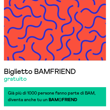
Biglietto BAMFRIEND
gratuito
Già più di 1000 persone fanno parte di BAM,
diventa anche tu un
BAM
FRIEND