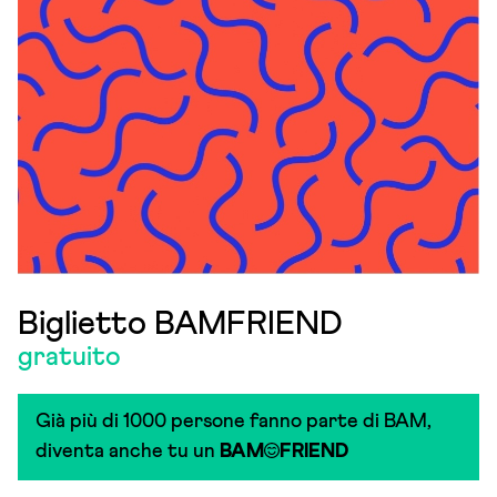
Biglietto BAMFRIEND
gratuito
Già più di 1000 persone fanno parte di BAM,
diventa anche tu un
BAM
FRIEND