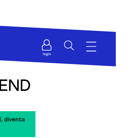
login
IEND
, diventa