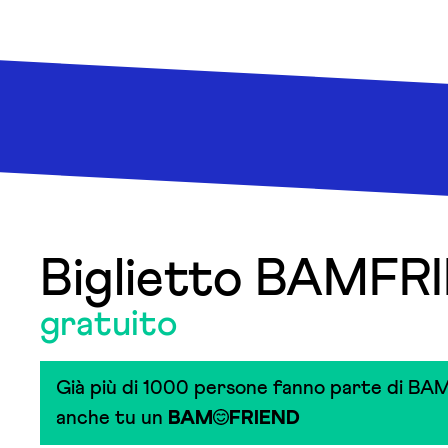
Biglietto BAMFR
gratuito
Già più di 1000 persone fanno parte di BAM
anche tu un
BAM
FRIEND