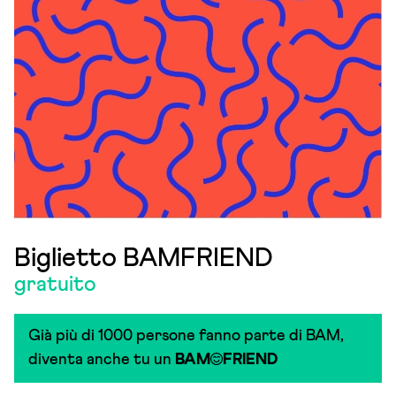
Biglietto BAMFRIEND
gratuito
Già più di 1000 persone fanno parte di BAM,
diventa anche tu un
BAM
FRIEND