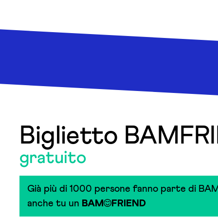
Biglietto BAMFR
gratuito
Già più di 1000 persone fanno parte di BAM
anche tu un
BAM
FRIEND