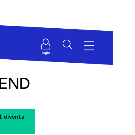
login
IEND
, diventa