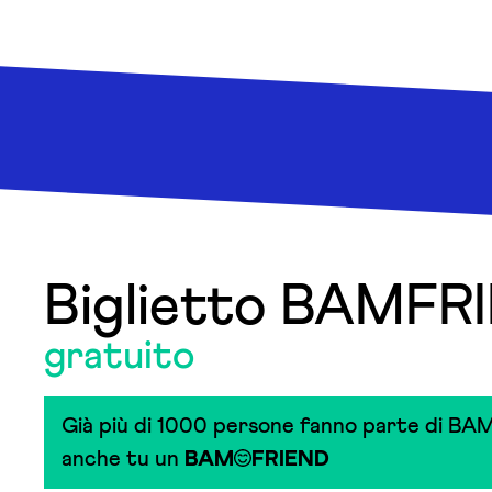
Biglietto BAMFR
gratuito
Già più di 1000 persone fanno parte di BAM
anche tu un
BAM
FRIEND