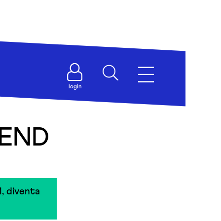
login
IEND
, diventa