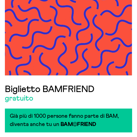
Biglietto BAMFRIEND
gratuito
Già più di 1000 persone fanno parte di BAM,
diventa anche tu un
BAM
FRIEND