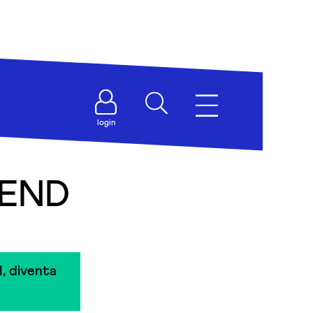
login
IEND
, diventa