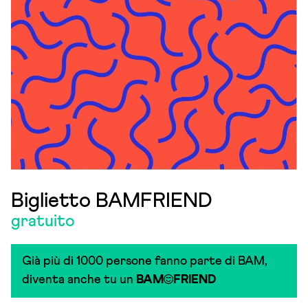
Biglietto BAMFRIEND
gratuito
Già più di 1000 persone fanno parte di BAM,
diventa anche tu un
BAM
FRIEND