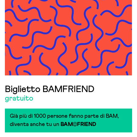
Biglietto BAMFRIEND
gratuito
Già più di 1000 persone fanno parte di BAM,
diventa anche tu un
BAM
FRIEND