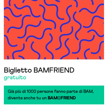
Biglietto BAMFRIEND
gratuito
Già più di 1000 persone fanno parte di BAM,
diventa anche tu un
BAM
FRIEND