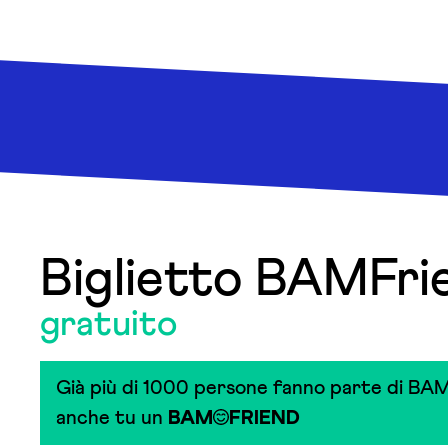
Biglietto BAMFri
gratuito
Già più di 1000 persone fanno parte di BAM
anche tu un
BAM
FRIEND