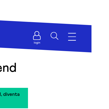
login
end
, diventa