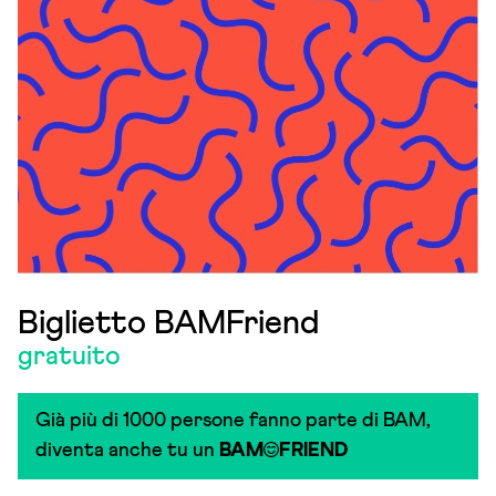
Biglietto BAMFriend
gratuito
Già più di 1000 persone fanno parte di BAM,
diventa anche tu un
BAM
FRIEND