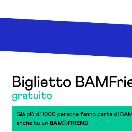
Biglietto BAMFri
gratuito
Già più di 1000 persone fanno parte di BAM
anche tu un
BAM
FRIEND