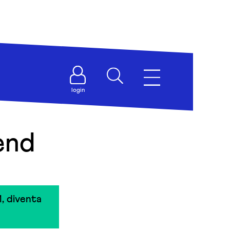
login
end
, diventa