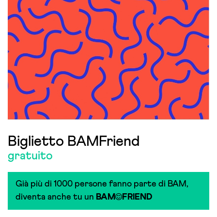
Biglietto BAMFriend
gratuito
Già più di 1000 persone fanno parte di BAM,
diventa anche tu un
BAM
FRIEND