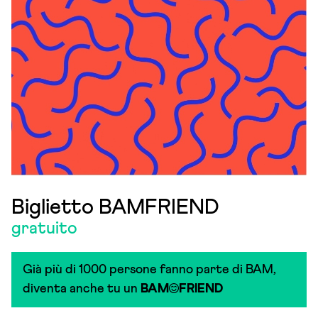
Biglietto BAMFRIEND
gratuito
Già più di 1000 persone fanno parte di BAM,
diventa anche tu un
BAM
FRIEND