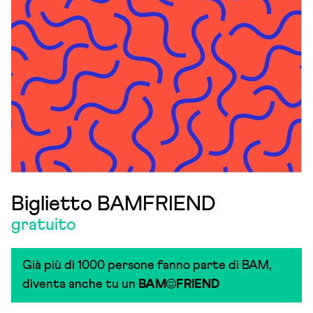
Biglietto BAMFRIEND
gratuito
Già più di 1000 persone fanno parte di BAM,
diventa anche tu un
BAM
FRIEND