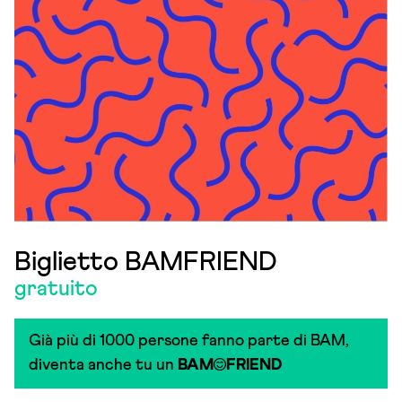
Biglietto BAMFRIEND
gratuito
Già più di 1000 persone fanno parte di BAM,
diventa anche tu un
BAM
FRIEND