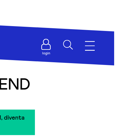
login
IEND
, diventa