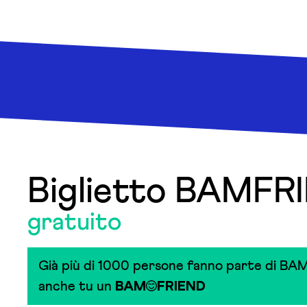
Biglietto BAMFR
gratuito
Già più di 1000 persone fanno parte di BAM
anche tu un
BAM
FRIEND