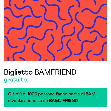
Biglietto BAMFRIEND
gratuito
Già più di 1000 persone fanno parte di BAM,
diventa anche tu un
BAM
FRIEND