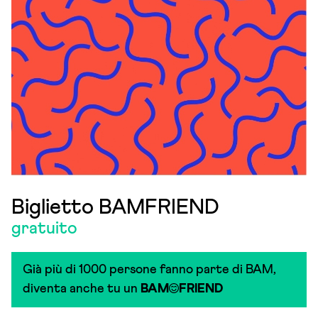
Biglietto BAMFRIEND
gratuito
Già più di 1000 persone fanno parte di BAM,
diventa anche tu un
BAM
FRIEND