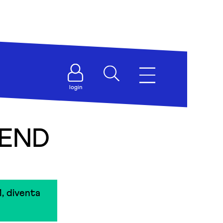
login
IEND
, diventa