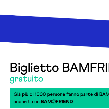
Biglietto BAMFR
gratuito
Già più di 1000 persone fanno parte di BAM
anche tu un
BAM
FRIEND