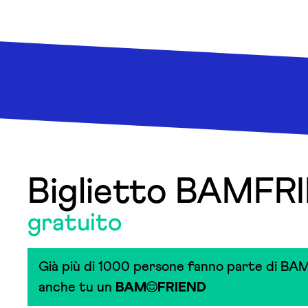
Biglietto BAMFR
gratuito
Già più di 1000 persone fanno parte di BAM
anche tu un
BAM
FRIEND