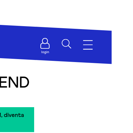
login
IEND
, diventa