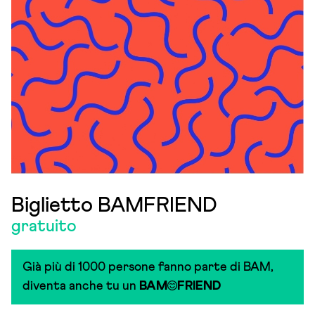
Biglietto BAMFRIEND
gratuito
Già più di 1000 persone fanno parte di BAM,
diventa anche tu un
BAM
FRIEND