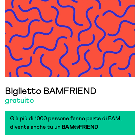
Biglietto BAMFRIEND
gratuito
Già più di 1000 persone fanno parte di BAM,
diventa anche tu un
BAM
FRIEND