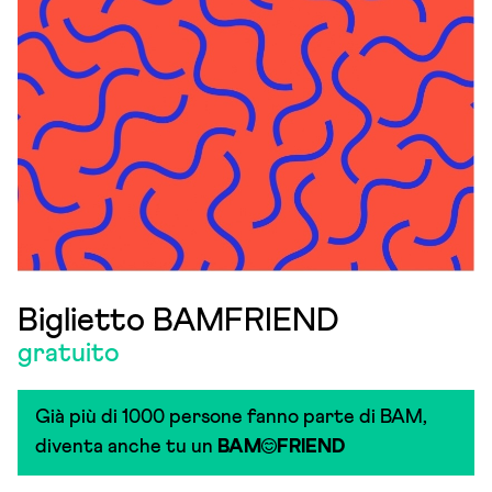
Biglietto BAMFRIEND
gratuito
Già più di 1000 persone fanno parte di BAM,
diventa anche tu un
BAM
FRIEND