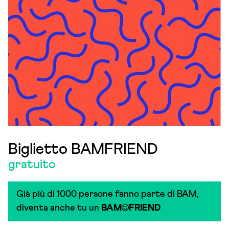
Biglietto BAMFRIEND
gratuito
Già più di 1000 persone fanno parte di BAM,
diventa anche tu un
BAM
FRIEND