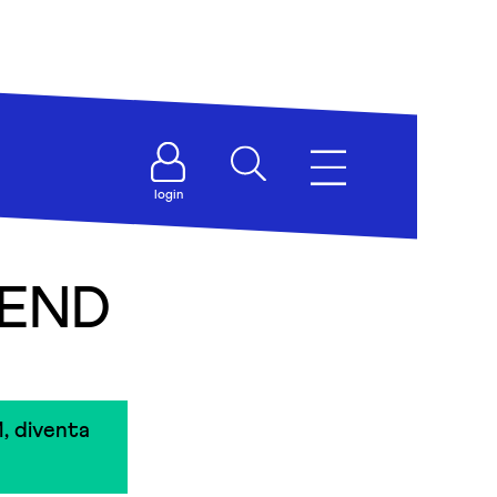
login
IEND
, diventa