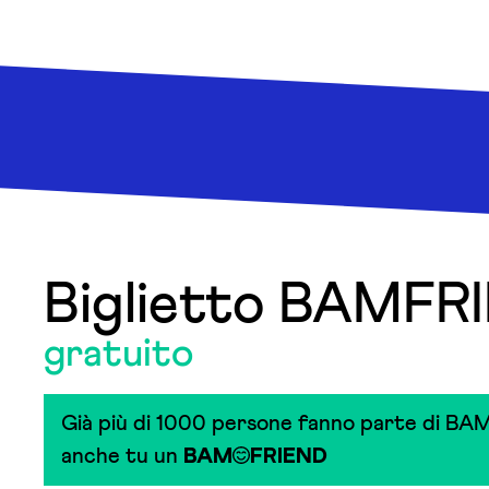
Biglietto BAMFR
gratuito
Già più di 1000 persone fanno parte di BAM
anche tu un
BAM
FRIEND