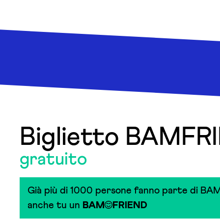
Biglietto BAMFR
gratuito
Già più di 1000 persone fanno parte di BAM
anche tu un
BAM
FRIEND