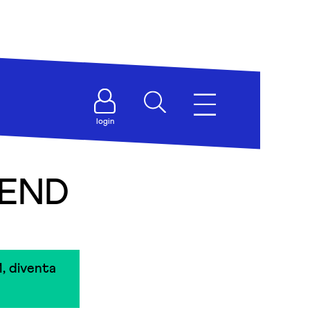
login
IEND
, diventa