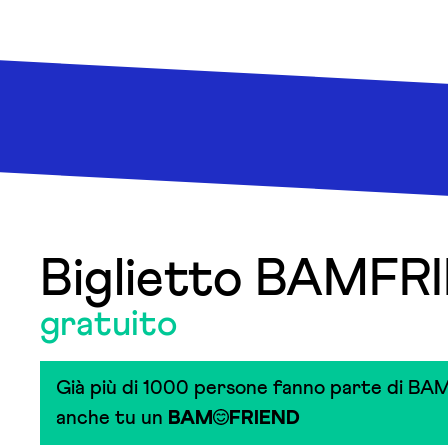
Biglietto BAMFR
gratuito
Già più di 1000 persone fanno parte di BAM
anche tu un
BAM
FRIEND