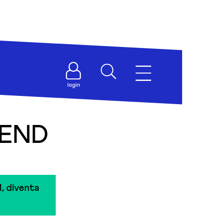
login
IEND
, diventa