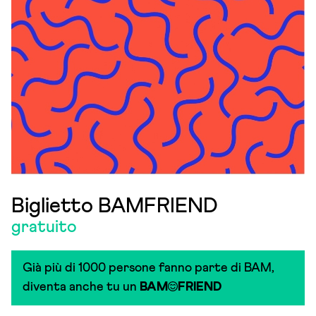
Biglietto BAMFRIEND
gratuito
Già più di 1000 persone fanno parte di BAM,
diventa anche tu un
BAM
FRIEND