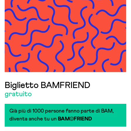
Biglietto BAMFRIEND
gratuito
Già più di 1000 persone fanno parte di BAM,
diventa anche tu un
BAM
FRIEND