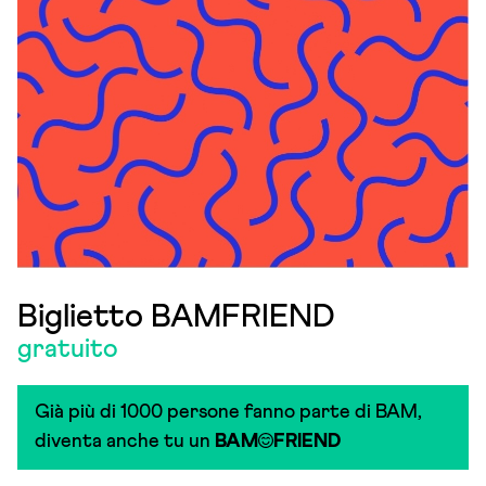
Biglietto BAMFRIEND
gratuito
Già più di 1000 persone fanno parte di BAM,
diventa anche tu un
BAM
FRIEND