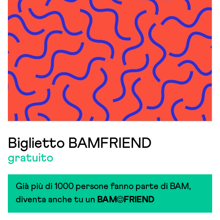
Biglietto BAMFRIEND
gratuito
Già più di 1000 persone fanno parte di BAM,
diventa anche tu un
BAM
FRIEND