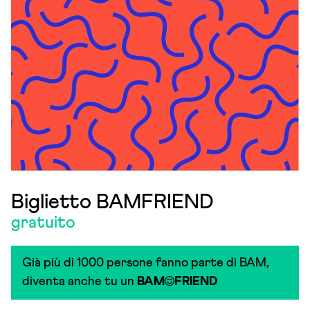
Biglietto BAMFRIEND
gratuito
Già più di 1000 persone fanno parte di BAM,
diventa anche tu un
BAM
FRIEND