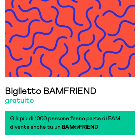
Biglietto BAMFRIEND
gratuito
Già più di 1000 persone fanno parte di BAM,
diventa anche tu un
BAM
FRIEND