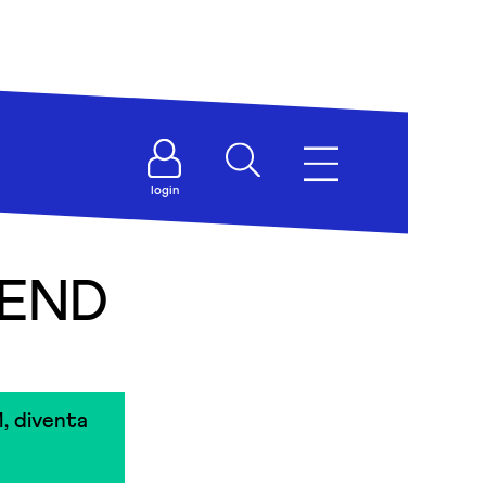
login
IEND
, diventa