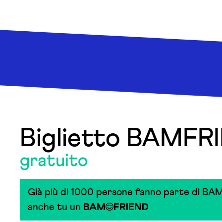
Biglietto BAMFR
gratuito
Già più di 1000 persone fanno parte di BAM
anche tu un
BAM
FRIEND