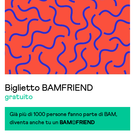
Biglietto BAMFRIEND
gratuito
Già più di 1000 persone fanno parte di BAM,
diventa anche tu un
BAM
FRIEND