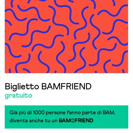
Biglietto BAMFRIEND
gratuito
Già più di 1000 persone fanno parte di BAM,
diventa anche tu un
BAM
FRIEND