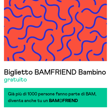
Biglietto BAMFRIEND Bambino
gratuito
Già più di 1000 persone fanno parte di BAM,
diventa anche tu un
BAM
FRIEND