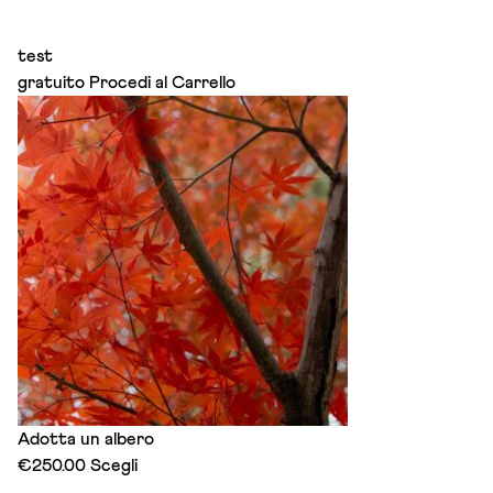
test
gratuito
Procedi al Carrello
Adotta un albero
This
€
250.00
Scegli
product