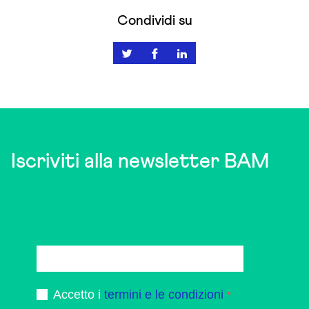
has
Condividi su
multiple
variants.
The
options
may
be
chosen
on
Iscriviti alla newsletter BAM
the
product
page
Accetto i
termini e le condizioni