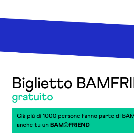
Biglietto BAMFR
gratuito
Già più di 1000 persone fanno parte di BAM
anche tu un
BAM
FRIEND