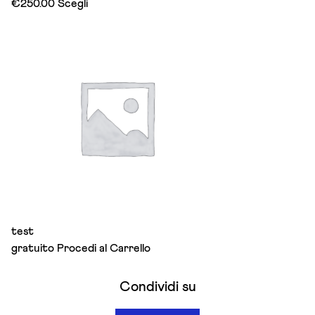
This
€
250.00
Scegli
product
has
multiple
variants.
The
options
may
be
chosen
on
the
product
page
test
gratuito
Procedi al Carrello
Condividi su