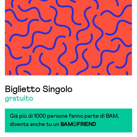
Biglietto Singolo
gratuito
Già più di 1000 persone fanno parte di BAM,
diventa anche tu un
BAM
FRIEND