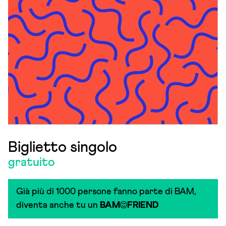
Biglietto singolo
gratuito
Già più di 1000 persone fanno parte di BAM,
diventa anche tu un
BAM
FRIEND